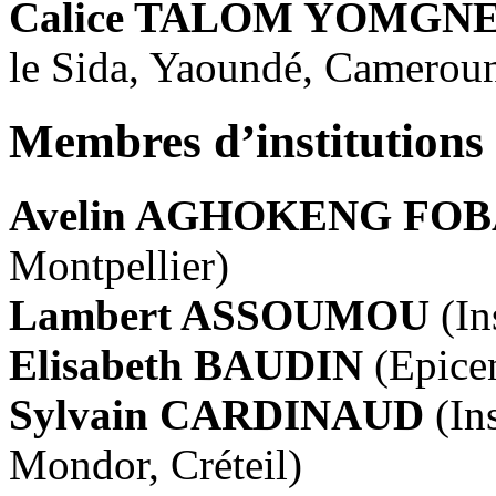
Calice TALOM YOMGN
le Sida, Yaoundé, Camerou
Membres d’institutions 
Avelin AGHOKENG FO
Montpellier)
Lambert ASSOUMOU
(I
Elisabeth BAUDIN
(Epicen
Sylvain CARDINAUD
(In
Mondor, Créteil)