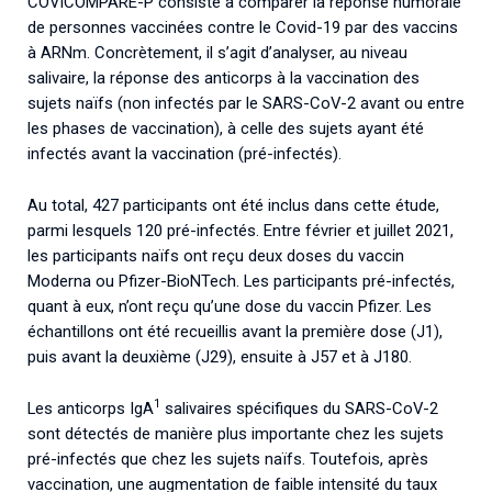
COVICOMPARE-P consiste à comparer la réponse humorale
de personnes vaccinées contre le Covid-19 par des vaccins
à ARNm. Concrètement, il s’agit d’analyser, au niveau
salivaire, la réponse des anticorps à la vaccination des
sujets naïfs (non infectés par le SARS-CoV-2 avant ou entre
les phases de vaccination), à celle des sujets ayant été
infectés avant la vaccination (pré-infectés).
Au total, 427 participants ont été inclus dans cette étude,
parmi lesquels 120 pré-infectés. Entre février et juillet 2021,
les participants naïfs ont reçu deux doses du vaccin
Moderna ou Pfizer-BioNTech. Les participants pré-infectés,
quant à eux, n’ont reçu qu’une dose du vaccin Pfizer. Les
échantillons ont été recueillis avant la première dose (J1),
puis avant la deuxième (J29), ensuite à J57 et à J180.
1
Les anticorps IgA
salivaires spécifiques du SARS-CoV-2
sont détectés de manière plus importante chez les sujets
pré-infectés que chez les sujets naïfs. Toutefois, après
vaccination, une augmentation de faible intensité du taux