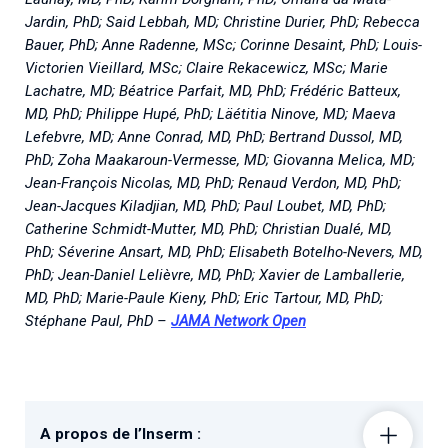
Jardin, PhD; Said Lebbah, MD; Christine Durier, PhD; Rebecca
Bauer, PhD; Anne Radenne, MSc; Corinne Desaint, PhD; Louis-
Victorien Vieillard, MSc; Claire Rekacewicz, MSc; Marie
Lachatre, MD; Béatrice Parfait, MD, PhD; Frédéric Batteux,
MD, PhD; Philippe Hupé, PhD; Läétitia Ninove, MD; Maeva
Lefebvre, MD; Anne Conrad, MD, PhD; Bertrand Dussol, MD,
PhD; Zoha Maakaroun-Vermesse, MD; Giovanna Melica, MD;
Jean-François Nicolas, MD, PhD; Renaud Verdon, MD, PhD;
Jean-Jacques Kiladjian, MD, PhD; Paul Loubet, MD, PhD;
Catherine Schmidt-Mutter, MD, PhD; Christian Dualé, MD,
PhD; Séverine Ansart, MD, PhD; Elisabeth Botelho-Nevers, MD,
PhD; Jean-Daniel Lelièvre, MD, PhD; Xavier de Lamballerie,
MD, PhD; Marie-Paule Kieny, PhD; Eric Tartour, MD, PhD;
Stéphane Paul, PhD –
JAMA Network Open
A propos de l’Inserm :