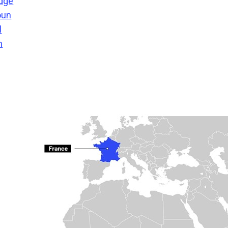
odge
oun
l
m