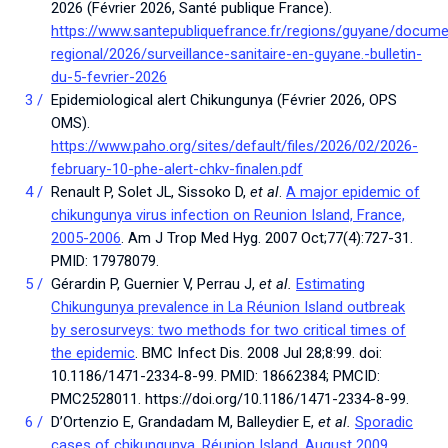
2026 (Février 2026, Santé publique France).
https://www.santepubliquefrance.fr/regions/guyane/documen
regional/2026/surveillance-sanitaire-en-guyane.-bulletin-
du-5-fevrier-2026
Epidemiological alert Chikungunya (Février 2026, OPS
OMS).
https://www.paho.org/sites/default/files/2026/02/2026-
february-10-phe-alert-chkv-finalen.pdf
Renault P, Solet JL, Sissoko D,
et al
.
A major epidemic of
chikungunya virus infection on Reunion Island, France,
2005-2006
. Am J Trop Med Hyg. 2007 Oct;77(4):727-31.
PMID: 17978079.
Gérardin P, Guernier V, Perrau J,
et al.
Estimating
Chikungunya prevalence in La Réunion Island outbreak
by serosurveys: two methods for two critical times of
the epidemic
. BMC Infect Dis. 2008 Jul 28;8:99. doi:
10.1186/1471-2334-8-99. PMID: 18662384; PMCID:
PMC2528011. https://doi.org/10.1186/1471-2334-8-99.
D’Ortenzio E, Grandadam M, Balleydier E,
et al.
Sporadic
cases of chikungunya, Réunion Island, August 2009
.