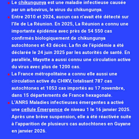
Collaboration avec les acteurs communautaires
Le
chikungunya
est une maladie infectieuse causée
par un arbovirus, le virus du chikungunya.
Cellules Émergence
Entre 2010 et 2024, aucun cas n’avait été détecté sur
Retrouvez toutes les cellules Émergence, actives ou inactives.
l’île de La Réunion. En 2025, La Réunion a connu une
importante épidémie avec près de 54 550 cas
confirmés biologiquement de chikungunya
autochtones et 43 décès. La fin de l’épidémie a été
déclarée le 24 juin 2025 par les autorités de santé. En
parallèle, Mayotte a aussi connu une circulation active
du virus avec plus de 1200 cas.
La France métropolitaine a connu elle aussi une
circulation active du CHIKV, totalisant 787 cas
autochtones et 1053 cas importés au 17 novembre,
dans 15 départements de France hexagonale.
L’ANRS Maladies infectieuses émergentes a activé
une
cellule Émergence
de niveau 1 le 16 janvier 2025.
Après une brève suspension, elle a été réactivée suite
à l’apparition de plusieurs cas autochtones en Guyane
en janvier 2026.