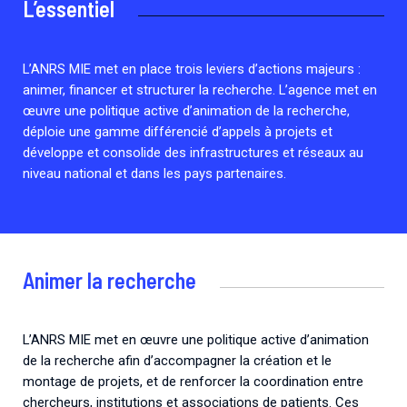
L’essentiel
Associations de patient.e.s
Cellules Émergence
Collaboration avec les acteurs communautaires
Retrouvez toutes les cellules Émergence, actives ou
L’ANRS MIE met en place trois leviers d’actions majeurs :
inactives.
animer, financer et structurer la recherche. L’agence met en
œuvre une politique active d’animation de la recherche,
déploie une gamme différencié d’appels à projets et
développe et consolide des infrastructures et réseaux au
niveau national et dans les pays partenaires.
Animer la recherche
L’ANRS MIE met en œuvre une politique active d’animation
de la recherche afin d’accompagner la création et le
montage de projets, et de renforcer la coordination entre
chercheurs, institutions et associations de patients. Ces