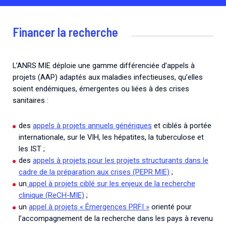
Financer la recherche
L’ANRS MIE déploie une gamme différenciée d’appels à
projets (AAP) adaptés aux maladies infectieuses, qu’elles
soient endémiques, émergentes ou liées à des crises
sanitaires :
des
appels à projets annuels génériques
et ciblés à portée
internationale, sur le VIH, les hépatites, la tuberculose et
les IST ;
des
appels à projets pour les projets structurants dans le
cadre de la préparation aux crises (PEPR MIE)
;
un
appel à projets ciblé sur les enjeux de la recherche
clinique (ReCH-MIE)
;
un
appel à projets « Émergences PRFI »
orienté pour
l’accompagnement de la recherche dans les pays à revenu