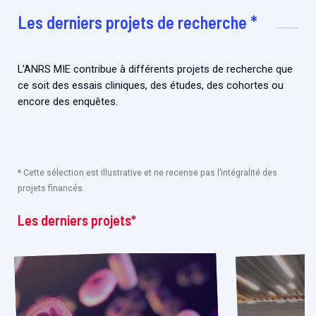
Associations de patient.e.s
Les derniers projets de recherche *
Cellules Émergence
Collaboration avec les acteurs communautaires
Retrouvez toutes les cellules Émergence, actives ou
inactives.
L’ANRS MIE contribue à différents projets de recherche que
ce soit des essais cliniques, des études, des cohortes ou
encore des enquêtes.
* Cette sélection est illustrative et ne recense pas l’intégralité des
projets financés.
Les derniers projets*