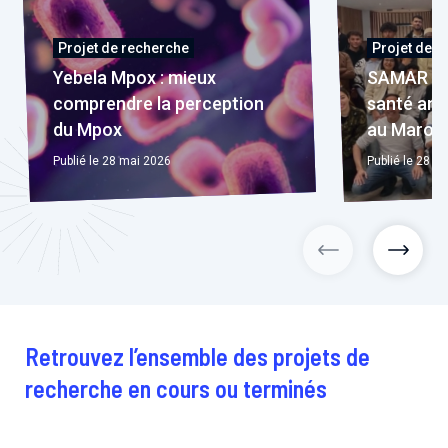
Projet de recherche
Projet de r
Yebela Mpox : mieux
SAMAR : r
comprendre la perception
santé an
du Mpox
au Maroc
Publié le 28 mai 2026
Publié le 28 m
projets précéd
projet
Retrouvez l’ensemble des projets de
recherche en cours ou terminés