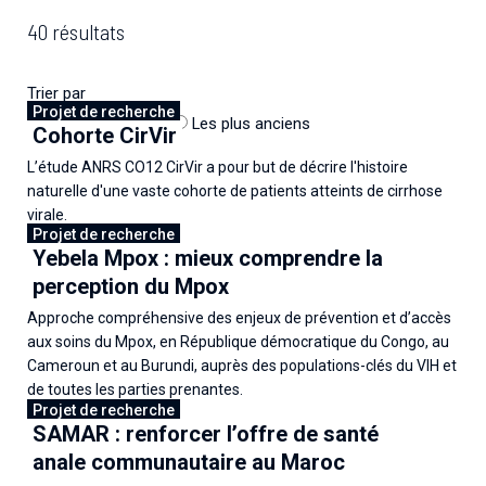
40 résultats
Trier par
Projet de recherche
Les plus récents
Les plus anciens
Cohorte CirVir
L’étude ANRS CO12 CirVir a pour but de décrire l'histoire
naturelle d'une vaste cohorte de patients atteints de cirrhose
virale.
Projet de recherche
Yebela Mpox : mieux comprendre la
20 juillet 2026
perception du Mpox
Approche compréhensive des enjeux de prévention et d’accès
aux soins du Mpox, en République démocratique du Congo, au
Cameroun et au Burundi, auprès des populations-clés du VIH et
de toutes les parties prenantes.
Projet de recherche
SAMAR : renforcer l’offre de santé
28 mai 2026
anale communautaire au Maroc