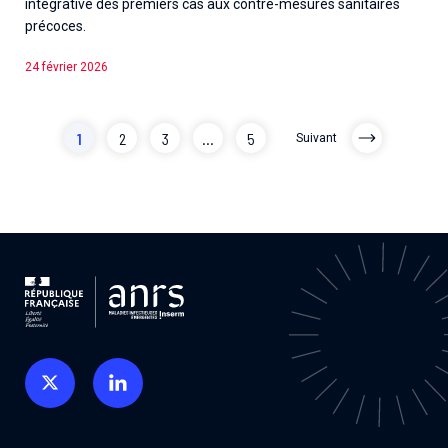
intégrative des premiers cas aux contre-mesures sanitaires
précoces.
24 février 2026
1
2
3
...
5
Suivant