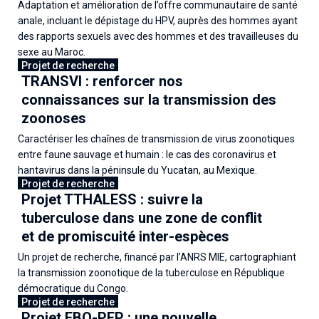
Adaptation et amélioration de l’offre communautaire de santé
anale, incluant le dépistage du HPV, auprès des hommes ayant
des rapports sexuels avec des hommes et des travailleuses du
sexe au Maroc.
Projet de recherche
TRANSVI : renforcer nos
28 mai 2026
connaissances sur la transmission des
zoonoses
Caractériser les chaînes de transmission de virus zoonotiques
entre faune sauvage et humain : le cas des coronavirus et
hantavirus dans la péninsule du Yucatan, au Mexique.
Projet de recherche
Projet TTHALESS : suivre la
07 mai 2026
tuberculose dans une zone de conflit
et de promiscuité inter-espèces
Un projet de recherche, financé par l’ANRS MIE, cartographiant
la transmission zoonotique de la tuberculose en République
démocratique du Congo.
Projet de recherche
Projet EBO-PEP : une nouvelle
30 avril 2026