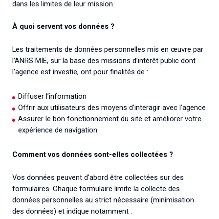
dans les limites de leur mission.
Associations de patient.e.s
Cellules Émergence
Collaboration avec les acteurs communautaires
À quoi servent vos données ?
Retrouvez toutes les cellules Émergence, actives ou
inactives.
Les traitements de données personnelles mis en œuvre par
l’ANRS MIE, sur la base des missions d’intérêt public dont
l’agence est investie, ont pour finalités de :
Diffuser l’information
Offrir aux utilisateurs des moyens d’interagir avec l’agence
Assurer le bon fonctionnement du site et améliorer votre
expérience de navigation.
Comment vos données sont-elles collectées ?
Vos données peuvent d’abord être collectées sur des
formulaires. Chaque formulaire limite la collecte des
données personnelles au strict nécessaire (minimisation
des données) et indique notamment :