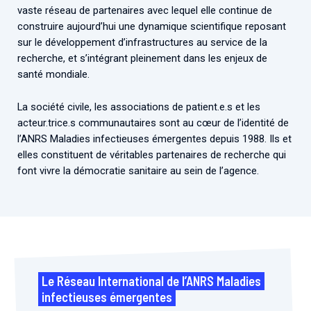
Associations de patient.e.s
vaste réseau de partenaires avec lequel elle continue de
construire aujourd’hui une dynamique scientifique reposant
Cellules Émergence
Collaboration avec les acteurs communautaires
sur le développement d’infrastructures au service de la
Retrouvez toutes les cellules Émergence, actives ou
recherche, et s’intégrant pleinement dans les enjeux de
inactives.
santé mondiale.
La société civile, les associations de patient.e.s et les
acteur.trice.s communautaires sont au cœur de l’identité de
l’ANRS Maladies infectieuses émergentes depuis 1988. Ils et
elles constituent de véritables partenaires de recherche qui
font vivre la démocratie sanitaire au sein de l’agence.
Le Réseau International de l’ANRS Maladies
infectieuses émergentes