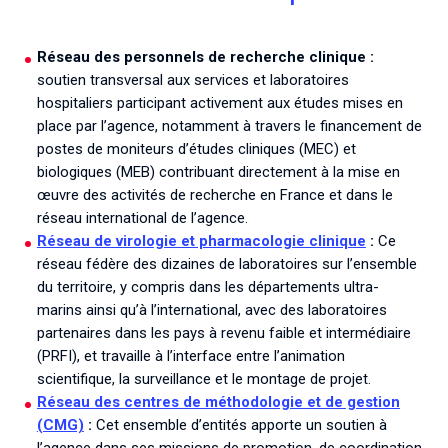
Associations de patient.e.s
Cellules Émergence
Collaboration avec les acteurs communautaires
Réseau des personnels de recherche clinique :
Retrouvez toutes les cellules Émergence, actives ou
soutien transversal aux services et laboratoires
inactives.
hospitaliers participant activement aux études mises en
place par l’agence, notamment à travers le financement de
postes de moniteurs d’études cliniques (MEC) et
biologiques (MEB) contribuant directement à la mise en
œuvre des activités de recherche en France et dans le
réseau international de l’agence.
Réseau de virologie et pharmacologie clinique
:
Ce
réseau fédère des dizaines de laboratoires sur l’ensemble
du territoire, y compris dans les départements ultra-
marins ainsi qu’à l’international, avec des laboratoires
partenaires dans les pays à revenu faible et intermédiaire
(PRFI), et travaille à l’interface entre l’animation
scientifique, la surveillance et le montage de projet.
Réseau des centres de méthodologie et de gestion
(CMG)
:
Cet ensemble d’entités apporte un soutien à