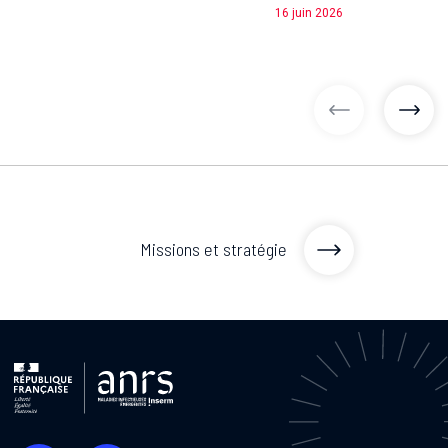
16 juin 2026
articles préc
artic
Missions et stratégie