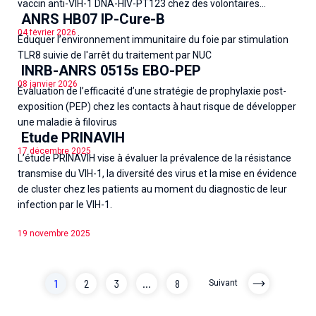
vaccin anti-VIH-1 DNA-HIV-PT123 chez des volontaires...
ANRS HB07 IP-Cure-B
04 février 2026
Éduquer l’environnement immunitaire du foie par stimulation
TLR8 suivie de l'arrêt du traitement par NUC
INRB-ANRS 0515s EBO-PEP
08 janvier 2026
Évaluation de l’efficacité d’une stratégie de prophylaxie post-
exposition (PEP) chez les contacts à haut risque de développer
une maladie à filovirus
Etude PRINAVIH
17 décembre 2025
L’étude PRINAVIH vise à évaluer la prévalence de la résistance
transmise du VIH-1, la diversité des virus et la mise en évidence
de cluster chez les patients au moment du diagnostic de leur
infection par le VIH-1.
19 novembre 2025
1
2
3
...
8
Suivant