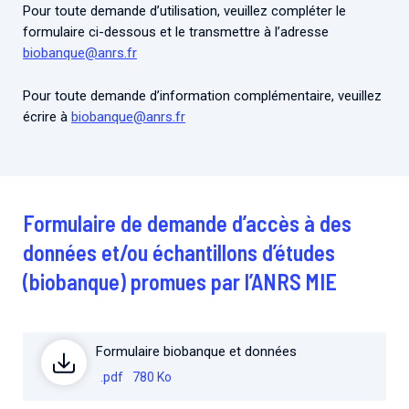
Associations de patient.e.s
Pour toute demande d’utilisation, veuillez compléter le
formulaire ci-dessous et le transmettre à l’adresse
Cellule Émergence mpox
Collaboration avec les acteurs communautaires
biobanque@anrs.fr
Ouverte depuis décembre 2023, pour suivre l'épidémie
en RDC, elle reste active suite à des cas à Mayotte et à
Pour toute demande d’information complémentaire, veuillez
La Réunion.
écrire à
biobanque@anrs.fr
Cellules Émergence
Retrouvez toutes les cellules Émergence, actives ou
inactives.
Formulaire de demande d’accès à des
données et/ou échantillons d’études
(biobanque) promues par l’ANRS MIE
Formulaire biobanque et données
.pdf
780 Ko