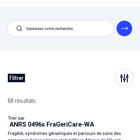
Filtrer
68 résultats
Trier par
ANRS 0496s FraGeriCare-WA
Les plus récents
Les plus anciens
Fragilité, syndromes gériatriques et parcours de soins des