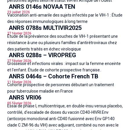
personnes âgées selon le statut VIH en Afrique de l’Ouest
ANRS 0146s NOVAA TEN
23 juillet 2026
Vaccination anti-amarile des sujets infectés par le VIH-1 : Étude
des réponses immunologiques à long terme
ANRS 0788s MULTIVIR2025
27 février 2026
Étude de la prévalence des souches de VIH-1 présentant une
résistance à une ou plusieurs familles d'antirétroviraux chez
des patients traités en échec virologique
ANRS 0288s – VIROPREG
27 février 2026
Grossesse et infections virales : impact sur la femme enceinte
et l'enfant. Étude de cohorte prospective française.
ANRS 0464s – Cohorte French TB
11 février 2026
Cohorte prospective de personnes débutant un traitement
pour tuberculose maladie en France
ANRS VRI06
05 février 2026
Essai de phase I, multicentrique, en double-insu versus placebo,
contrôlé, d’escalade de doses du vaccin CD40-HIVRI.Env
(anticorps monoclonal anti-CD40 fusionné avec Env GP140
clade C ZM-96 du VIH) avec adjuvant, combiné ou non avec le