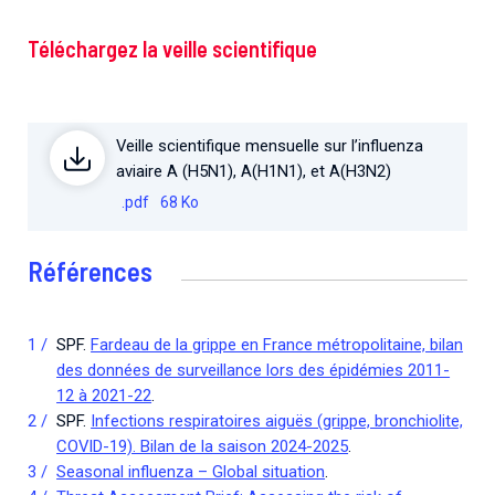
Téléchargez la veille scientifique
Veille scientifique mensuelle sur l’influenza
aviaire A (H5N1), A(H1N1), et A(H3N2)
.pdf
68 Ko
Références
SPF.
Fardeau de la grippe en France métropolitaine, bilan
des données de surveillance lors des épidémies 2011-
12 à 2021-22
.
SPF.
Infections respiratoires aiguës (grippe, bronchiolite,
COVID-19). Bilan de la saison 2024-2025
.
Seasonal influenza – Global situation
.