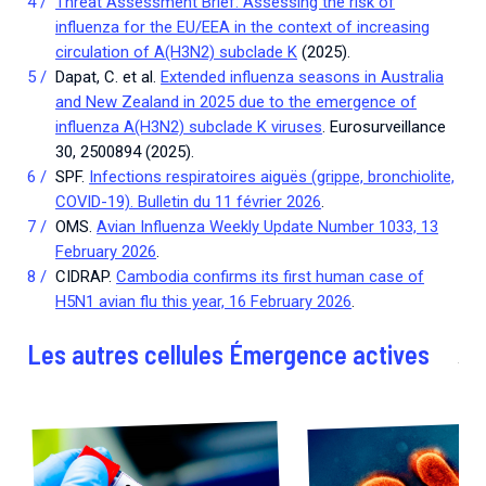
Threat Assessment Brief: Assessing the risk of
influenza for the EU/EEA in the context of increasing
circulation of A(H3N2) subclade K
(2025).
Dapat, C. et al.
Extended influenza seasons in Australia
and New Zealand in 2025 due to the emergence of
influenza A(H3N2) subclade K viruses
. Eurosurveillance
30, 2500894 (2025).
SPF.
Infections respiratoires aiguës (grippe, bronchiolite,
COVID-19). Bulletin du 11 février 2026
.
OMS.
Avian Influenza Weekly Update Number 1033, 13
February 2026
.
CIDRAP.
Cambodia confirms its first human case of
H5N1 avian flu this year, 16 February 2026
.
Les autres cellules Émergence actives