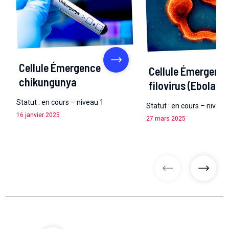
Cellule Émergence
Cellule Émergenc
chikungunya
filovirus (Ebola)
Statut : en cours – niveau 1
Statut : en cours – niveau
16 janvier 2025
27 mars 2025
articles précé
articl