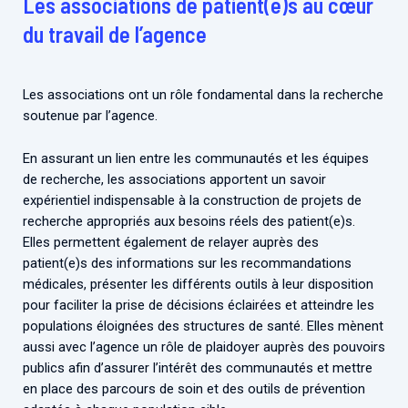
Les associations de patient(e)s au cœur
Associations de patient.e.s
du travail de l’agence
Cellules Émergence
Collaboration avec les acteurs communautaires
Retrouvez toutes les cellules Émergence, actives ou
inactives.
Les associations ont un rôle fondamental dans la recherche
soutenue par l’agence.
En assurant un lien entre les communautés et les équipes
de recherche, les associations apportent un savoir
expérientiel indispensable à la construction de projets de
recherche appropriés aux besoins réels des patient(e)s.
Elles permettent également de relayer auprès des
patient(e)s des informations sur les recommandations
médicales, présenter les différents outils à leur disposition
pour faciliter la prise de décisions éclairées et atteindre les
populations éloignées des structures de santé. Elles mènent
aussi avec l’agence un rôle de plaidoyer auprès des pouvoirs
publics afin d’assurer l’intérêt des communautés et mettre
en place des parcours de soin et des outils de prévention