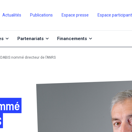
Actualités
Publications
Espace presse
Espace participan
es
Partenariats
Financements
 DABIS nommé directeur de l’ANRS
ommé
S