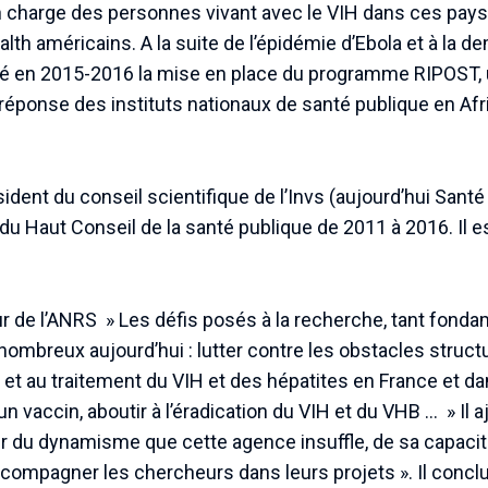
en charge des personnes vivant avec le VIH dans ces pays 
alth américains. A la suite de l’épidémie d’Ebola et à la 
né en 2015-2016 la mise en place du programme RIPOST, u
 réponse des instituts nationaux de santé publique en Afr
sident du conseil scientifique de l’Invs (aujourd’hui Sant
 Haut Conseil de la santé publique de 2011 à 2016. Il est
r de l’ANRS » Les défis posés à la recherche, tant fond
 nombreux aujourd’hui : lutter contre les obstacles structur
 et au traitement du VIH et des hépatites en France et da
n vaccin, aboutir à l’éradication du VIH et du VHB … » Il 
r du dynamisme que cette agence insuffle, de sa capacit
compagner les chercheurs dans leurs projets ». Il conclu