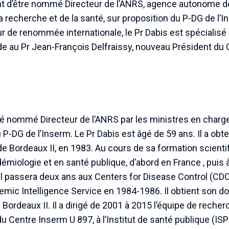
nt d’être nommé Directeur de l’ANRS, agence autonome de 
a recherche et de la santé, sur proposition du P-DG de l’
ur de renommée internationale, le Pr Dabis est spécialisé
de au Pr Jean-François Delfraissy, nouveau Président du 
té nommé Directeur de l’ANRS par les ministres en charge
 P-DG de l’Inserm. Le Pr Dabis est âgé de 59 ans. Il a ob
e Bordeaux II, en 1983. Au cours de sa formation scientifi
démiologie et en santé publique, d’abord en France , puis 
 Il passera deux ans aux Centers for Disease Control (CDC)
emic Intelligence Service en 1984-1986. Il obtient son do
e Bordeaux II. Il a dirigé de 2001 à 2015 l’équipe de recher
u Centre Inserm U 897, à l’Institut de santé publique (ISP