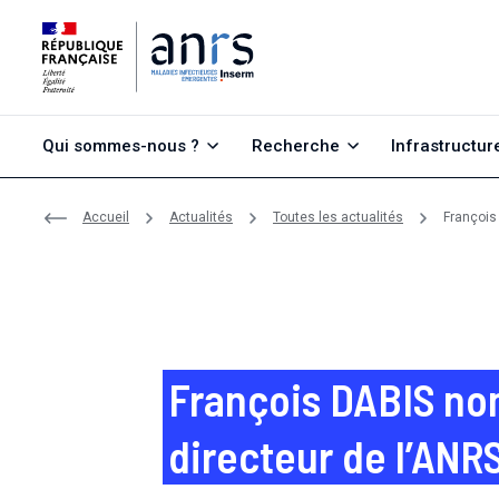
Aller au contenu
Aller à la recherche
Aller au menu
Qui sommes-nous ?
Recherche
Infrastructur
Accueil
Actualités
Toutes les actualités
François
François DABIS n
directeur de l’ANR