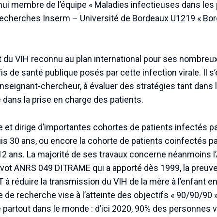
’hui membre de l’équipe « Maladies infectieuses dans le
 recherches Inserm – Université de Bordeaux U1219 « Bo
t du VIH reconnu au plan international pour ses nombreux
is de santé publique posés par cette infection virale. Il s’
nseignant-chercheur, à évaluer des stratégies tant dans l
dans la prise en charge des patients.
e et dirige d’importantes cohortes de patients infectés par
s 30 ans, ou encore la cohorte de patients coinfectés p
ans. La majorité de ses travaux concerne néanmoins l’Af
ivot ANRS 049 DITRAME qui a apporté dès 1999, la preuve d
T à réduire la transmission du VIH de la mère à l’enfant en
 de recherche vise à l’atteinte des objectifs « 90/90/90 
e partout dans le monde : d’ici 2020, 90% des personnes v