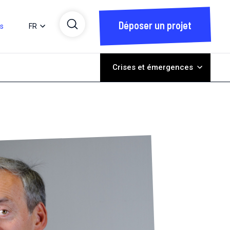
Déposer un projet
ts
FR
Crises et émergences