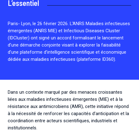
L’essentiel
Associations de patient.e.s
Cellule Émergence mpox
Collaboration avec les acteurs communautaires
Ouverte depuis décembre 2023, pour suivre l'épidémie
Paris- Lyon, le 26 février 2026. L’ANRS Maladies infectieuses
en RDC, elle reste active suite à des cas à Mayotte et à
émergentes (ANRS MIE) et Infectious Diseases Cluster
La Réunion.
(IDCluster) ont signé un accord formalisant le lancement
d’une démarche conjointe visant à explorer la faisabilité
Cellules Émergence
d’une plateforme d’intelligence scientifique et économique
dédiée aux maladies infectieuses (plateforme ID360).
Retrouvez toutes les cellules Émergence, actives ou
inactives.
Dans un contexte marqué par des menaces croissantes
liées aux maladies infectieuses émergentes (MIE) et à la
résistance aux antimicrobiens (AMR), cette initiative répond
à la nécessité de renforcer les capacités d’anticipation et la
coordination entre acteurs scientifiques, industriels et
institutionnels.