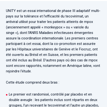
Associations de patient.e.s
Cellule Émergence mpox
Collaboration avec les acteurs communautaires
UNITY est un essai international de phase III adaptatif multi-
pays sur la tolérance et l’efficacité du tecovirimat, un
Ouverte depuis décembre 2023, pour suivre l'épidémie
antiviral utilisé pour traiter les patients atteints de mpox
en RDC, elle reste active suite à des cas à Mayotte et à
(anciennement appelé « monkeypox » ou « variole du
La Réunion.
singe »), dont l’ANRS Maladies infectieuses émergentes
assure la coordination internationale. Les premiers centres
Cellules Émergence
participant à cet essai, dont la co-promotion est assurée
Retrouvez toutes les cellules Émergence, actives ou
par les Hôpitaux universitaires de Genève et le Fiocruz, ont
inactives.
été ouverts au Brésil et en Suisse, et les premiers patients
ont été inclus au Brésil. D’autres pays où des cas de mpox
sont encore rapportés, notamment en Amérique latine, vont
rejoindre l’étude.
Cette étude comprend deux bras :
Le premier est randomisé, contrôlé par placebo et en
double aveugle : les patients inclus sont répartis en deux
groupes, l’un recevant le tecovirimat et l’autre un placebo,