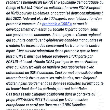
recherche biomédicale (INRB) en République démocratique du
Congo et l’US NIAID/NIH, en collaboration avec R&D Blueprint
de l’OMS pour les épidémies, ont organisé deux consultations à
l’été 2022, fédérant plus de 500 experts pour l’élaboration d’un
protocole commun. Ce
protocole « CORE »
permet le
développement d’un essai qui facilite la participation, sous
une gouvernance commune, de tout pays ou réseau régional
qui souhaite contribuer à générer les données manquantes et
à réduire les incertitudes concernant les traitements contre
mpox. C’est sur une adaptation de ce protocole que se base
l’essai UNITY, ainsi que l’étude européen EPOXI porté par
ECRAID et l’essai africain MOSA porté par le réseau Panther,
avec qui Unity travaille de manière très rapprochée avec
notamment un DSMB commun. Ceci permet une collaboration
internationale étroite entre les trois études, avec l’objectif
d’obtenir plus rapidement des données robustes sur l’efficacité
du tecovirimat dont les patients pourront bénéficier.
Ces trois essais cliniques collaborent dans le contexte du
projet MPX-RESPONSE (1), financé par la Commission
européenne et porté par l’Inserm et l’ANRS Maladies
infectieuses émergentes.