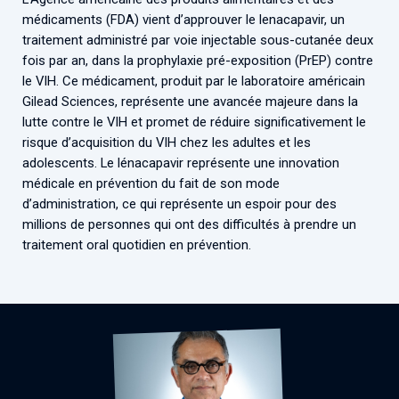
Associations de patient.e.s
médicaments (FDA) vient d’approuver le lenacapavir, un
Cellules Émergence
Collaboration avec les acteurs communautaires
traitement administré par voie injectable sous-cutanée deux
fois par an, dans la prophylaxie pré-exposition (PrEP) contre
Retrouvez toutes les cellules Émergence, actives ou
le VIH. Ce médicament, produit par le laboratoire américain
inactives.
Gilead Sciences, représente une avancée majeure dans la
lutte contre le VIH et promet de réduire significativement le
risque d’acquisition du VIH chez les adultes et les
adolescents. Le lénacapavir représente une innovation
médicale en prévention du fait de son mode
d’administration, ce qui représente un espoir pour des
millions de personnes qui ont des difficultés à prendre un
traitement oral quotidien en prévention.