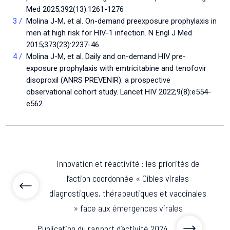
Med 2025;392(13):1261-1276
Molina J-M, et al. On-demand preexposure prophylaxis in
men at high risk for HIV-1 infection. N Engl J Med
2015;373(23):2237-46.
Molina J-M, et al. Daily and on-demand HIV pre-
exposure prophylaxis with emtricitabine and tenofovir
disoproxil (ANRS PREVENIR): a prospective
observational cohort study. Lancet HIV 2022;9(8):e554-
e562.
Innovation et réactivité : les priorités de
l’action coordonnée « Cibles virales
diagnostiques, thérapeutiques et vaccinales
» face aux émergences virales
Publication du rapport d’activité 2024