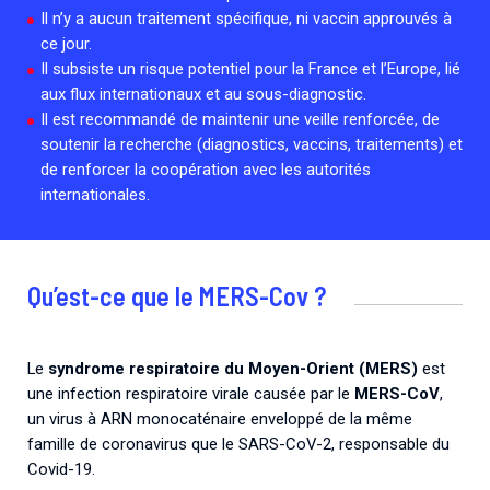
Il n’y a aucun traitement spécifique, ni vaccin approuvés à
ce jour.
Il subsiste un risque potentiel pour la France et l’Europe, lié
aux flux internationaux et au sous-diagnostic.
Il est recommandé de maintenir une veille renforcée, de
soutenir la recherche (diagnostics, vaccins, traitements) et
de renforcer la coopération avec les autorités
internationales.
Qu’est-ce que le MERS-Cov ?
Le
syndrome respiratoire du Moyen-Orient (MERS)
est
une infection respiratoire virale causée par le
MERS-CoV
,
un virus à ARN monocaténaire enveloppé de la même
famille de coronavirus que le SARS-CoV-2, responsable du
Covid-19.