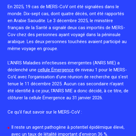
Associations de patient.e.s
En 2025, 19 cas de MERS-CoV ont été signalées dans le
Cellules Émergence
Collaboration avec les acteurs communautaires
monde. Dix-sept cas, dont quatre décès, ont été rapportés
en Arabie Saoudite. Le 3 décembre 2025, le ministère
Retrouvez toutes les cellules Émergence, actives ou
français de la Santé a signalé deux cas importés de MERS-
inactives.
Cov chez des personnes ayant voyagé dans la péninsule
arabique. Les deux personnes touchées avaient participé au
même voyage en groupe.
L’ANRS Maladies infectieuses émergentes (ANRS MIE) a
déclenché une
cellule Émergence
de niveau 1 pour le MERS-
CoV, avec l’organisation d’une réunion de recherche qui s’est
tenue le 11 décembre 2025. Aucun cas secondaire n’ayant
été identifié à ce jour, l’ANRS MIE a donc décidé, à ce titre, de
clôturer la cellule Émergence au 31 janvier 2026.
Ce qu’il faut savoir sur le MERS-CoV :
Il reste un agent pathogène à potentiel épidémique élevé,
avec un taux de létalité important d’environ 36 %.