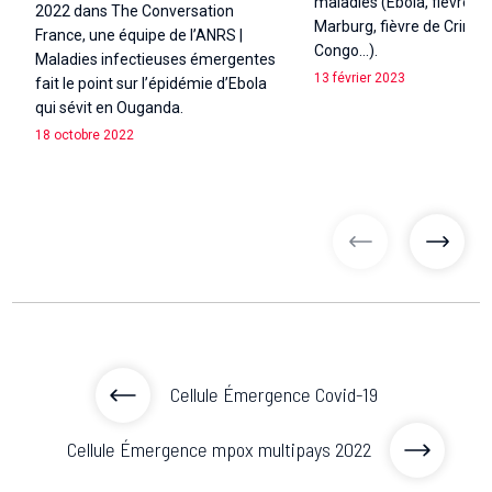
maladies (Ebola, fièvre de
2022 dans The Conversation
Marburg, fièvre de Crimé
France, une équipe de l’ANRS |
Congo…).
Maladies infectieuses émergentes
13 février 2023
fait le point sur l’épidémie d’Ebola
qui sévit en Ouganda.
18 octobre 2022
articles précé
articl
Cellule Émergence Covid-19
Cellule Émergence mpox multipays 2022