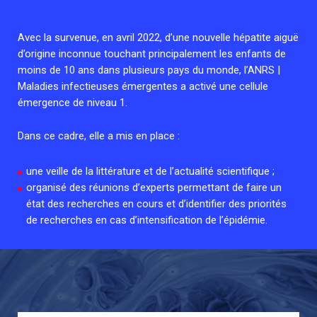
Associations de patient.e.s
Cellule Émergence mpox
Collaboration avec les acteurs communautaires
Avec la survenue, en avril 2022, d’une nouvelle hépatite aiguë
Ouverte depuis décembre 2023, pour suivre l'épidémie
d’origine inconnue touchant principalement les enfants de
en RDC, elle reste active suite à des cas à Mayotte et à
moins de 10 ans dans plusieurs pays du monde, l’ANRS |
La Réunion.
Maladies infectieuses émergentes a activé une cellule
émergence de niveau 1.
Cellules Émergence
Dans ce cadre, elle a mis en place :
Retrouvez toutes les cellules Émergence, actives ou
inactives.
une veille de la littérature et de l’actualité scientifique ;
organisé des réunions d’experts permettant de faire un
état des recherches en cours et d’identifier des priorités
de recherches en cas d’intensification de l’épidémie.