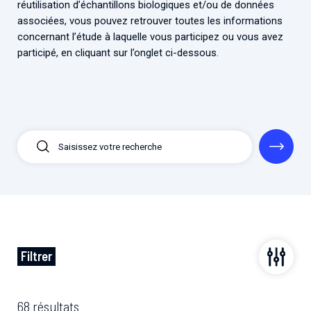
réutilisation d’échantillons biologiques et/ou de données
Associations de patient.e.s
associées, vous pouvez retrouver toutes les informations
Cellules Émergence
Collaboration avec les acteurs communautaires
concernant l’étude à laquelle vous participez ou vous avez
Retrouvez toutes les cellules Émergence, actives ou
participé, en cliquant sur l’onglet ci-dessous.
inactives.
Filtrer
68 résultats