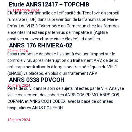
Etude ANRS12417 – TOPCHIB
06 septembre 2024
Etude interventionnelle de l’efficacité du Ténofovir disoproxil
fumarate (TDF) dans la prévention de la transmission Mère-
Enfant du VHB à Tokombéré au Cameroun chez les femmes
enceintes infectées par le virus de l’hépatite B (AgHBe
positives ou avec charge virale élevée), et dont les...
ANRS 176 RHIVIERA-02
22 mai 2024
Essai randomisé de phase II visant à évaluer l’impact sur le
contrôle viral, après interruption du traitement ARV, de deux
anticorps neutralisants à large spectre spécifiques du VIH-1
(bNAbs) vs placebo, en plus d’un traitement ARV
ANRS 0338 PDVCOH
20 mars 2024
Perte de suivi dans le soin de sujets infectés par le VIH. Analyse
via le croisement des cohortes ANRS CO6 PRIMO, ANRS CO9
COPANA et ANRS CO21 CODEX, avec la base de données
hospitalières ANRS CO4 FHDH
13 mars 2024