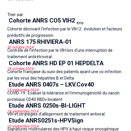
Trier par
Cohorte ANRS CO5 VIH2
Les plus récents
Les plus anciens
Cohorte décrivant l'infection par le VIH-2 : évolution et facteurs
prédictifs de progression.
ANRS 175 RHIVIERA-01
30 octobre 2024
Contrôle de l’infection par le VIH lors d’une interruption de
traitement antirétroviral
Cohorte ANRS HD EP 01 HEPDELTA
18 octobre 2024
Cohorte française du suivi des patients ayant une co-infection
par les virus des hépatites B et Delta
Etude ANRS 0407s – LKV.Cov40
19 septembre 2024
COVID-19 : Evaluer la tolérance et l’immunogénicité du vaccin
protéique CD40.RBDv bivalent
Etude ANRS 0250s-BI-LIGHT
18 septembre 2024
VIH et stratégies d’allègement de traitement antiviral
Etude ANRS0251s-HPVSign
10 septembre 2024
Signatures moléculaires des HPV à haut-risque oncogénique