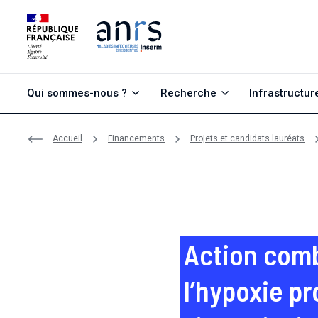
Aller au contenu
Aller à la recherche
Aller au menu
Qui sommes-nous ?
Recherche
Infrastructur
Accueil
Financements
Projets et candidats lauréats
Action combi
l’hypoxie p