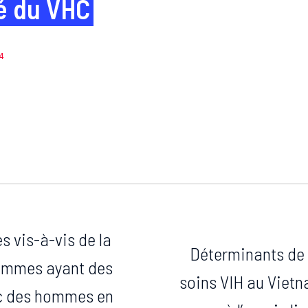
té du VHC
4
s vis-à-vis de la
Déterminants de l
hommes ayant des
soins VIH au Vietn
ec des hommes en