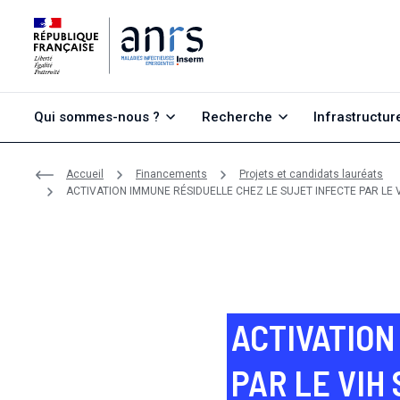
Aller au contenu
Aller à la recherche
Aller au menu
Qui sommes-nous ?
Recherche
Infrastructur
Accueil
Financements
Projets et candidats lauréats
ACTIVATION IMMUNE RÉSIDUELLE CHEZ LE SUJET INFECTE PAR LE
COMORBIDITÉS NON LIÉES AU VIH
ACTIVATION
PAR LE VIH