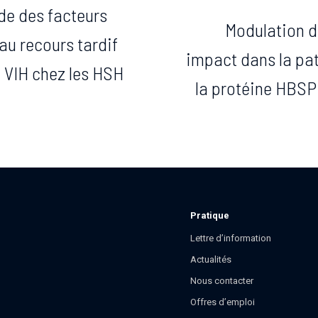
de des facteurs
Modulation de
au recours tardif
impact dans la pa
u VIH chez les HSH
la protéine HBSP 
Pratique
Lettre d’information
Actualités
Nous contacter
Offres d’emploi