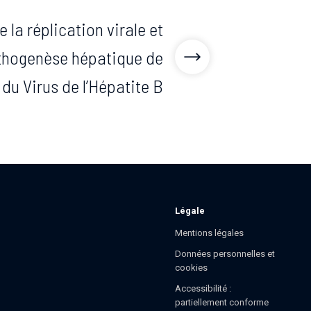
 la réplication virale et
thogenèse hépatique de
du Virus de l’Hépatite B
Légale
Mentions légales
Données personnelles et
cookies
Accessibilité :
partiellement conforme