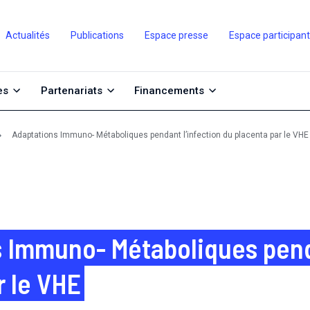
Actualités
Publications
Espace presse
Espace participan
es
Partenariats
Financements
Adaptations Immuno- Métaboliques pendant l’infection du placenta par le VHE
 Immuno- Métaboliques penda
r le VHE