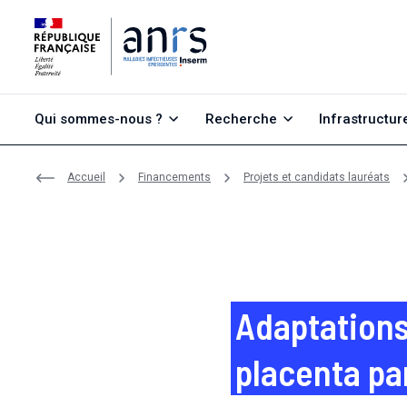
Aller au contenu
Aller à la recherche
Aller au menu
Qui sommes-nous ?
Recherche
Infrastructur
Accueil
Financements
Projets et candidats lauréats
Adaptations
placenta pa