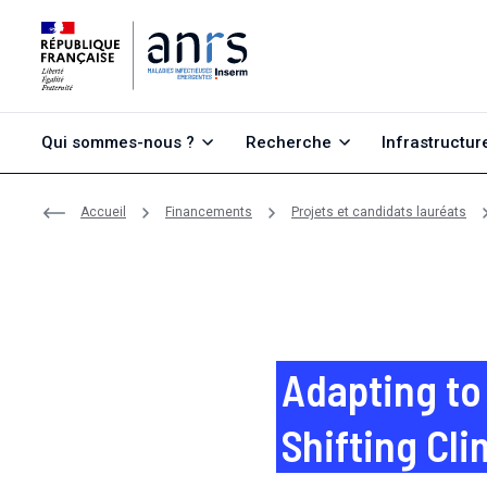
Aller au contenu
Aller à la recherche
Aller au menu
Qui sommes-nous ?
Recherche
Infrastructur
Accueil
Financements
Projets et candidats lauréats
Adapting to
Shifting Cl