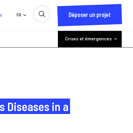
Déposer un projet
ts
FR
Crises et émergences
s Diseases in a