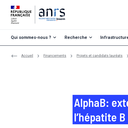
Aller au contenu
Aller à la recherche
Aller au menu
Qui sommes-nous ?
Recherche
Infrastructur
Accueil
Financements
Projets et candidats lauréats
AlphaB: ext
l’hépatite B