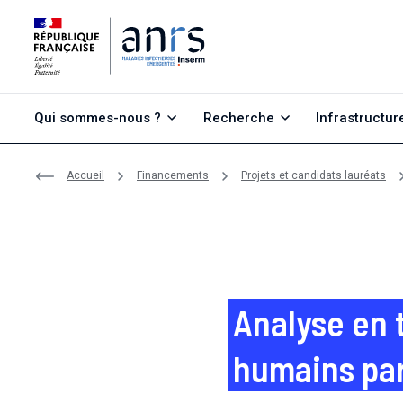
Aller au contenu
Aller à la recherche
Aller au menu
Qui sommes-nous ?
Recherche
Infrastructur
Accueil
Financements
Projets et candidats lauréats
Analyse en 
humains par