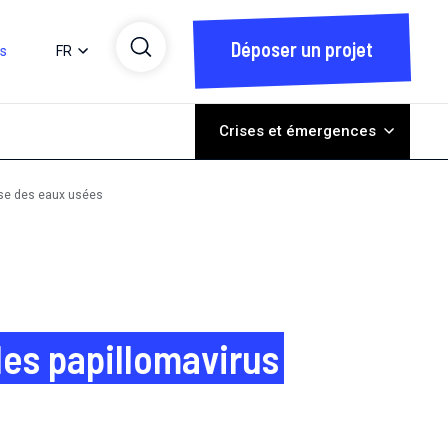
Déposer un projet
ts
FR
Crises et émergences
yse des eaux usées
des papillomavirus