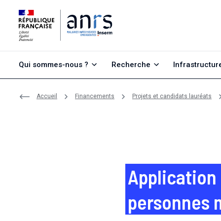
Aller au contenu
Aller à la recherche
Aller au menu
Qui sommes-nous ?
Recherche
Infrastructur
Accueil
Financements
Projets et candidats lauréats
Application
personnes 