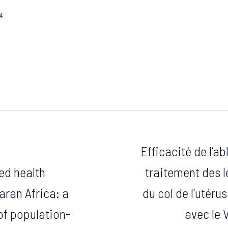
4
Efficacité de l’a
ted health
traitement des 
aran Africa: a
du col de l’utéru
of population-
avec le 