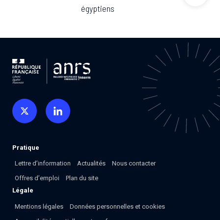
Associations de patient.e.s
égyptiens
Cellules Émergence
Collaboration avec les acteurs communautaires
Retrouvez toutes les cellules Émergence, actives ou
inactives.
Pratique
Lettre d’information
Actualités
Nous contacter
Offres d’emploi
Plan du site
Légale
Mentions légales
Données personnelles et cookies