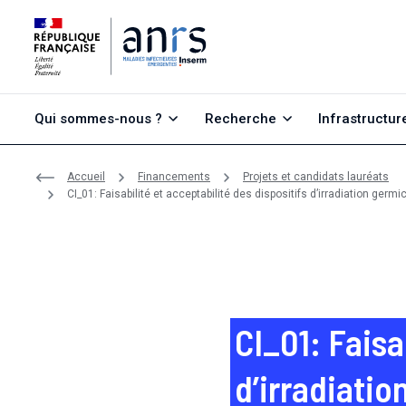
Aller au contenu
Aller à la recherche
Aller au menu
Qui sommes-nous ?
Recherche
Infrastructur
Accueil
Financements
Projets et candidats lauréats
CI_01: Faisabilité et acceptabilité des dispositifs d’irradiation germ
CI_01: Faisa
d’irradiatio