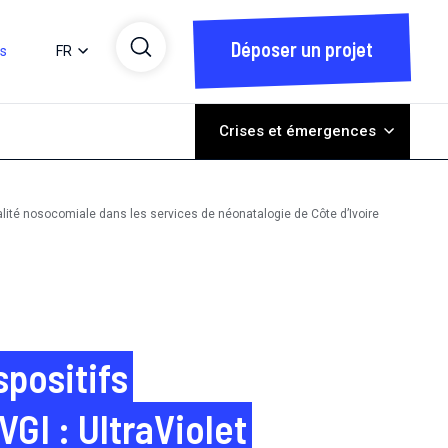
Déposer un projet
ts
FR
Crises et émergences
mortalité nosocomiale dans les services de néonatalogie de Côte d’Ivoire
spositifs
VGI : UltraViolet