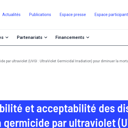
Actualités
Publications
Espace presse
Espace participan
es
Partenariats
Financements
icide par ultraviolet (UVGI : UltraViolet Germicidal Irradiation) pour diminuer la 
bilité et acceptabilité des di
n germicide par ultraviolet (U