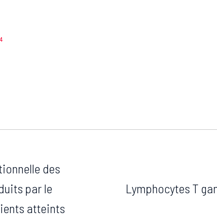
4
tionnelle des
duits par le
Lymphocytes T ga
ients atteints