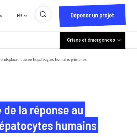
Déposer un projet
ts
FR
Crises et émergences
lum endoplasmique en hépatocytes humains primaires
e de la réponse au
hépatocytes humains