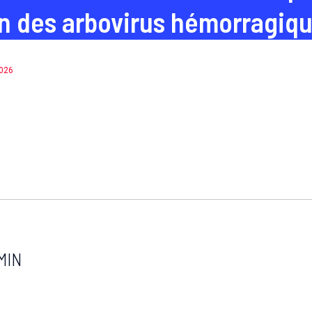
n des arbovirus hémorragiq
2026
MIN