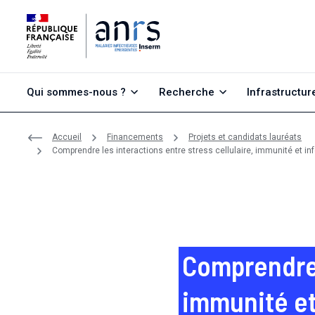
Aller au contenu
Aller à la recherche
Aller au menu
Qui sommes-nous ?
Recherche
Infrastructur
Accueil
Financements
Projets et candidats lauréats
Comprendre les interactions entre stress cellulaire, immunité et in
Comprendre l
immunité et 