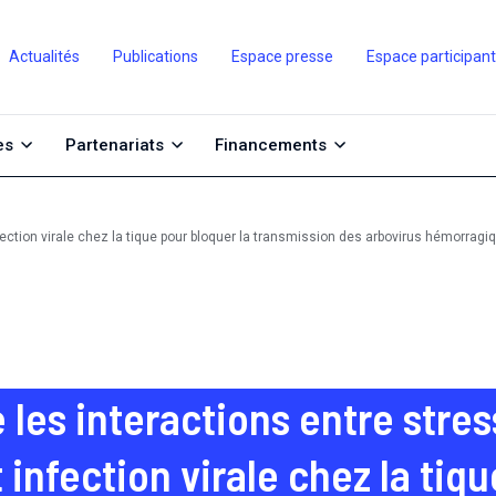
Actualités
Publications
Espace presse
Espace participan
es
Partenariats
Financements
fection virale chez la tique pour bloquer la transmission des arbovirus hémorragi
es interactions entre stress
infection virale chez la tiqu