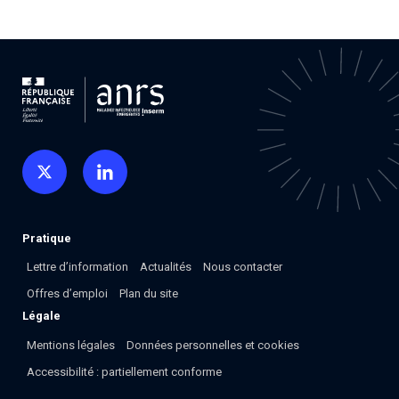
Associations de patient.e.s
Cellule Émergence mpox
Collaboration avec les acteurs communautaires
Ouverte depuis décembre 2023, pour suivre l'épidémie
en RDC, elle reste active suite à des cas à Mayotte et à
La Réunion.
Cellules Émergence
Retrouvez toutes les cellules Émergence, actives ou
inactives.
Pratique
Lettre d’information
Actualités
Nous contacter
Offres d’emploi
Plan du site
Légale
Mentions légales
Données personnelles et cookies
Accessibilité : partiellement conforme