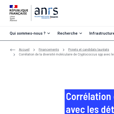
Aller au contenu
Aller à la recherche
Aller au menu
Qui sommes-nous ?
Recherche
Infrastructur
Accueil
Financements
Projets et candidats lauréats
Corrélation de la diversité moléculaire de Cryptococcus spp avec l
Corrélation
avec les dé