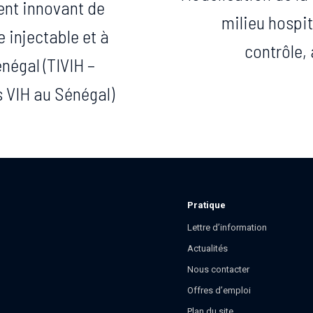
ment innovant de
milieu hospita
e injectable et à
contrôle,
négal (TIVIH –
s VIH au Sénégal)
Pratique
Lettre d’information
Actualités
Nous contacter
Offres d’emploi
Plan du site