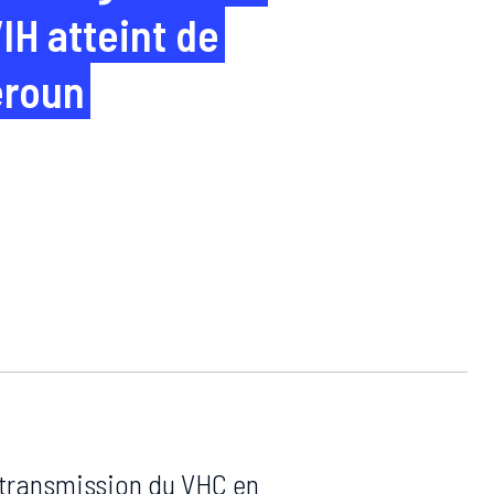
VIH atteint de
eroun
 transmission du VHC en