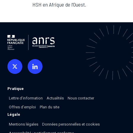
Associations de patient.e.s
HSH en Afrique de l’Ouest.
Cellule Émergence mpox
Collaboration avec les acteurs communautaires
Ouverte depuis décembre 2023, pour suivre l'épidémie
en RDC, elle reste active suite à des cas à Mayotte et à
La Réunion.
Cellules Émergence
Retrouvez toutes les cellules Émergence, actives ou
inactives.
Pratique
Lettre d’information
Actualités
Nous contacter
Offres d’emploi
Plan du site
Légale
Mentions légales
Données personnelles et cookies