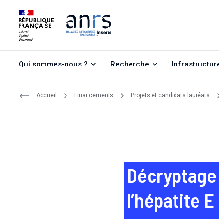
Aller au contenu
Aller à la recherche
Aller au menu
Qui sommes-nous ?
Recherche
Infrastructur
Accueil
Financements
Projets et candidats lauréats
Décryptage 
l’hépatite E