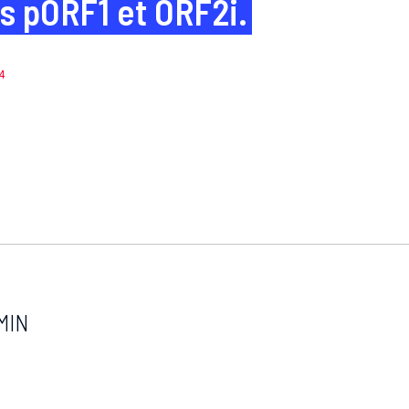
es pORF1 et ORF2i.
4
MIN