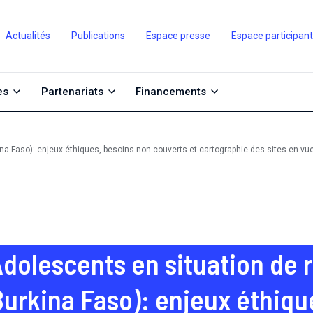
Actualités
Publications
Espace presse
Espace participan
es
Partenariats
Financements
na Faso): enjeux éthiques, besoins non couverts et cartographie des sites en vu
Adolescents en situation de 
Burkina Faso): enjeux éthiqu