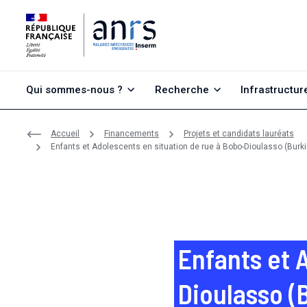
Aller au contenu
Aller à la recherche
Aller au menu
Qui sommes-nous ?
Recherche
Infrastructur
Accueil
Financements
Projets et candidats lauréats
Enfants et Adolescents en situation de rue à Bobo-Dioulasso (Burki
hépatites)
Enfants et 
Dioulasso (