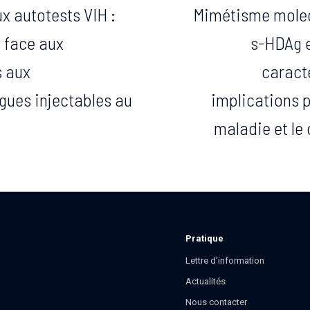
x autotests VIH :
Mimétisme molecu
 face aux
s-HDAg e
s aux
caract
ues injectables au
implications p
maladie et le
Pratique
Lettre d’information
Actualités
Nous contacter