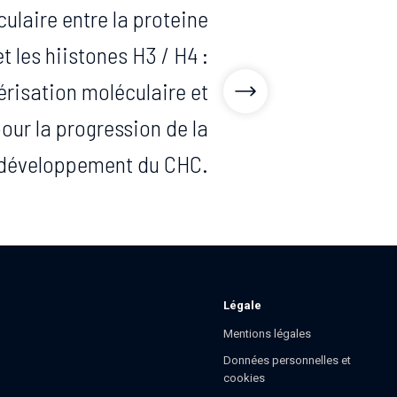
laire entre la proteine
t les hiistones H3 / H4 :
érisation moléculaire et
our la progression de la
 développement du CHC.
Légale
Mentions légales
Données personnelles et
cookies