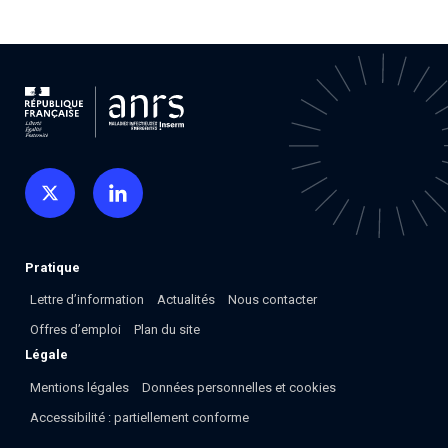
Associations de patient.e.s
Cellules Émergence
Collaboration avec les acteurs communautaires
Retrouvez toutes les cellules Émergence, actives ou
inactives.
Pratique
Lettre d’information
Actualités
Nous contacter
Offres d’emploi
Plan du site
Légale
Mentions légales
Données personnelles et cookies
Accessibilité : partiellement conforme