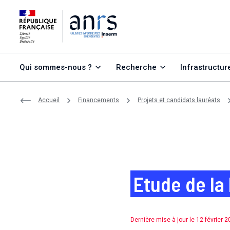
Aller au contenu
Aller à la recherche
Aller au menu
Qui sommes-nous ?
Recherche
Infrastructur
Accueil
Financements
Projets et candidats lauréats
Etude de la 
Dernière mise à jour le 12 février 