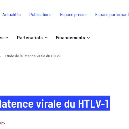
Actualités
Publications
Espace presse
Espace participan
es
Partenariats
Financements
Etude de la latence virale du HTLV-1
latence virale du HTLV-1
2025