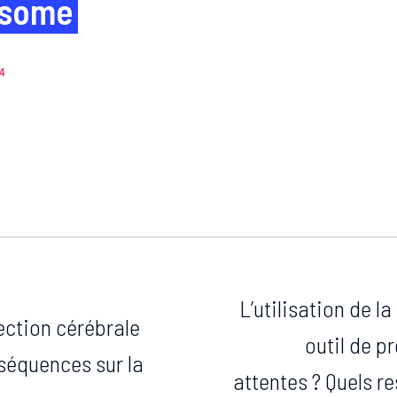
osome
4
L’utilisation de 
fection cérébrale
outil de p
séquences sur la
attentes ? Quels re