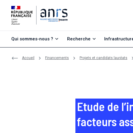
Aller au contenu
Aller à la recherche
Aller au menu
Qui sommes-nous ?
Recherche
Infrastructur
Accueil
Financements
Projets et candidats lauréats
Etude de l’
facteurs ass