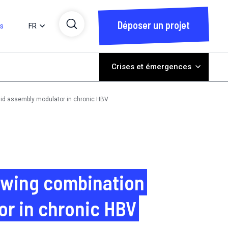
Déposer un projet
ts
FR
Crises et émergences
sid assembly modulator in chronic HBV
owing combination
or in chronic HBV