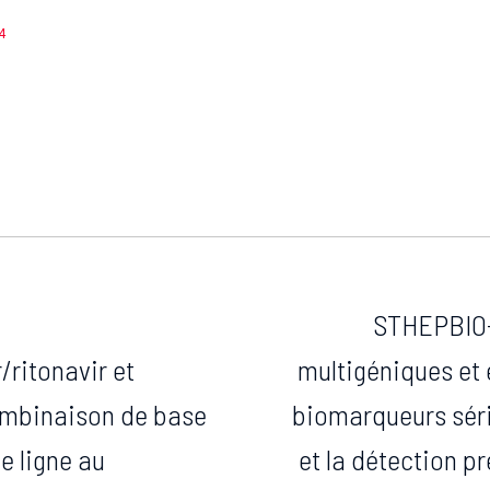
4
STHEPBIO-v
/ritonavir et
multigéniques et
mbinaison de base
biomarqueurs séri
e ligne au
et la détection p