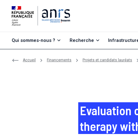
Aller au contenu
Aller à la recherche
Aller au menu
Qui sommes-nous ?
Recherche
Infrastructur
Accueil
Financements
Projets et candidats lauréats
Evaluation 
therapy wit