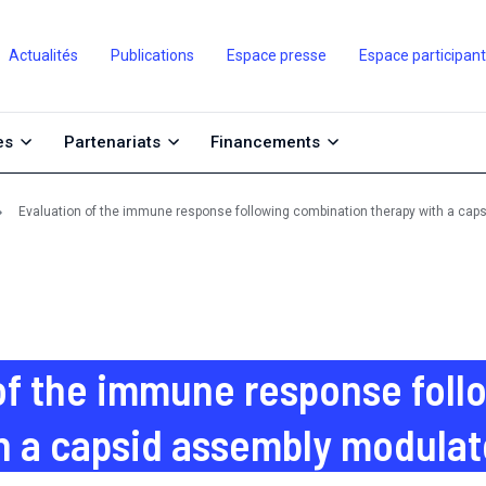
Actualités
Publications
Espace presse
Espace participan
es
Partenariats
Financements
Evaluation of the immune response following combination therapy with a cap
of the immune response foll
h a capsid assembly modulat