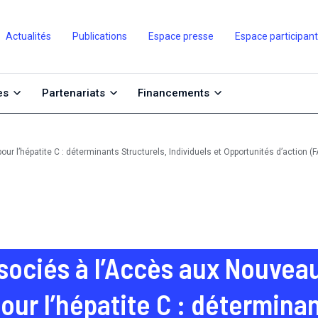
Actualités
Publications
Espace presse
Espace participan
es
Partenariats
Financements
Facteurs associés à l’Accè
sociés à l’Accès aux Nouvea
our l’hépatite C : déterminan