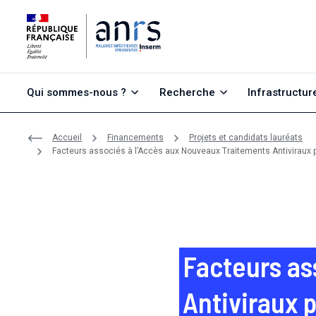
Aller au contenu
Aller à la recherche
Aller au menu
Qui sommes-nous ?
Recherche
Infrastructur
Accueil
Financements
Projets et candidats lauréats
Facteurs as
Antiviraux p