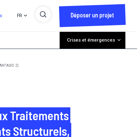
Déposer un projet
ts
FR
Crises et émergences
s aux Nouveaux Traitements Antiviraux pour l’hépatite C : déterminants Structurels, Individuels et Opportunités d’action (FANTASIO 2)
ux Traitements
ts Structurels,