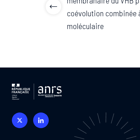
membranaire du VHB pa
coévolution combinée à
moléculaire