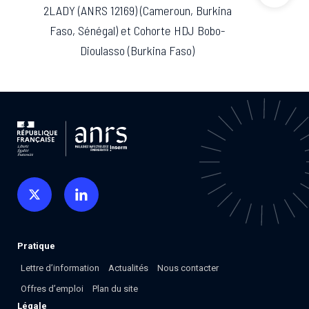
Associations de patient.e.s
2LADY (ANRS 12169) (Cameroun, Burkina
Cellule Émergence mpox
Faso, Sénégal) et Cohorte HDJ Bobo-
Collaboration avec les acteurs communautaires
Dioulasso (Burkina Faso)
Ouverte depuis décembre 2023, pour suivre l'épidémie
en RDC, elle reste active suite à des cas à Mayotte et à
La Réunion.
Cellules Émergence
Retrouvez toutes les cellules Émergence, actives ou
inactives.
Pratique
Lettre d’information
Actualités
Nous contacter
Offres d’emploi
Plan du site
Légale