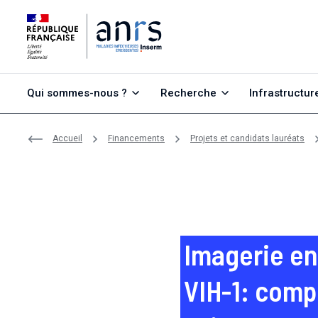
Aller au contenu
Aller à la recherche
Aller au menu
Qui sommes-nous ?
Recherche
Infrastructur
Accueil
Financements
Projets et candidats lauréats
Imagerie en
VIH-1: comp