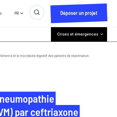
Déposer un projet
ts
FR
Crises et émergences
rienne et le microbiote digestif des patients de réanimation.
 pneumopathie
VM) par ceftriaxone