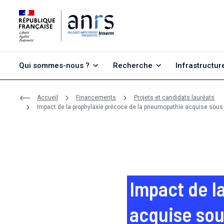
Aller au contenu
Aller à la recherche
Aller au menu
Qui sommes-nous ?
Recherche
Infrastructur
Accueil
Financements
Projets et candidats lauréats
Impact de la prophylaxie précoce de la pneumopathie acquise sous v
Impact de l
acquise sou