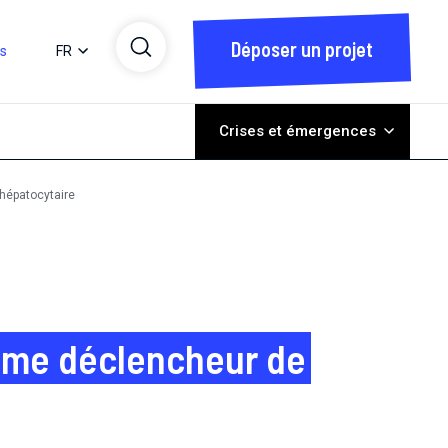
Déposer un projet
ts
FR
Crises et émergences
 hépatocytaire
comme déclencheur de