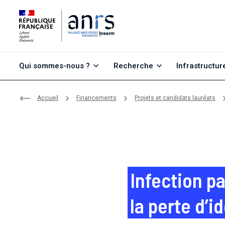
Aller au contenu
Aller à la recherche
Aller au menu
Qui sommes-nous ?
Recherche
Infrastructur
Accueil
Financements
Projets et candidats lauréats
Infection p
la perte d’i