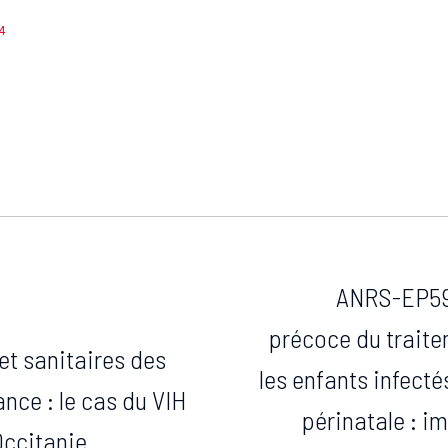
4
ANRS-EP59-
précoce du traite
et sanitaires des
les enfants infecté
nce : le cas du VIH
périnatale : i
Occitanie