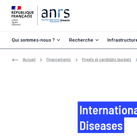
Aller au contenu
Aller à la recherche
Aller au menu
Qui sommes-nous ?
Recherche
Infrastructur
Accueil
Financements
Projets et candidats lauréats
Internation
Diseases