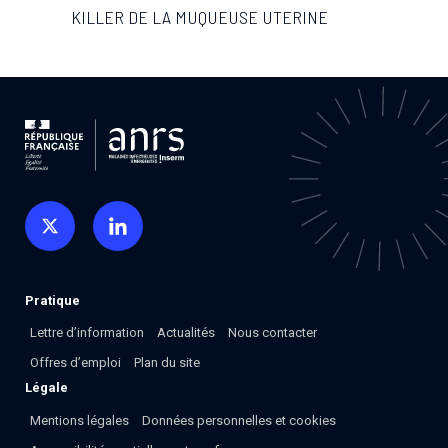
Associations de patient.e.s
KILLER DE LA MUQUEUSE UTERINE
Cellules Émergence
Collaboration avec les acteurs communautaires
Retrouvez toutes les cellules Émergence, actives ou
inactives.
Pratique
Lettre d’information
Actualités
Nous contacter
Offres d’emploi
Plan du site
Légale
Mentions légales
Données personnelles et cookies