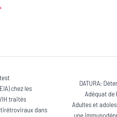
4
test
DATURA: Déter
IA) chez les
Adéquat de 
VIH traités
Adultes et adole
tirétroviraux dans
une immunodépr