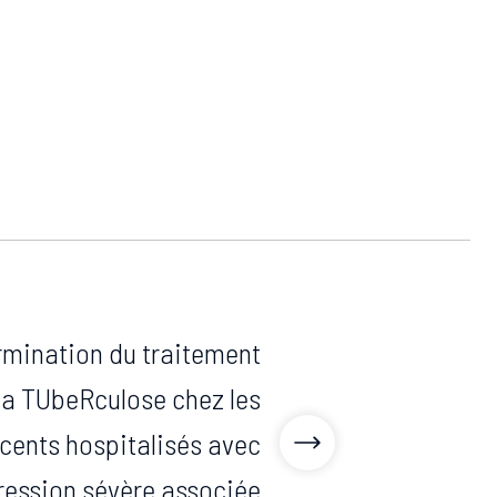
mination du traitement
la TUbeRculose chez les
scents hospitalisés avec
ession sévère associée