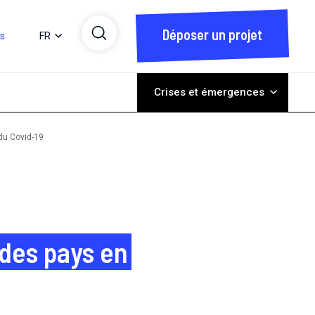
Déposer un projet
ts
FR
Crises et émergences
du Covid-19
 des pays en