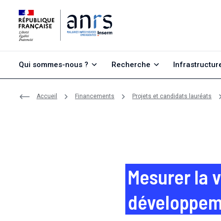
Aller au contenu
Aller à la recherche
Aller au menu
Qui sommes-nous ?
Recherche
Infrastructur
Accueil
Financements
Projets et candidats lauréats
Mesurer la v
développem