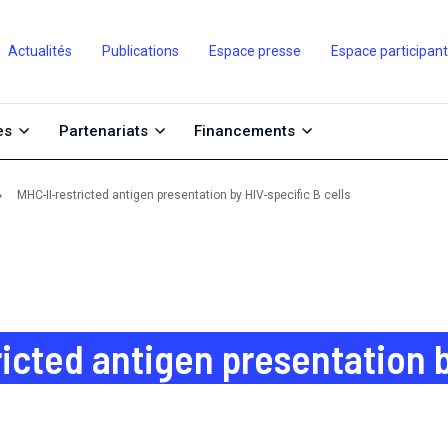
Actualités
Publications
Espace presse
Espace participan
es
Partenariats
Financements
MHC-II-restricted antigen presentation by HIV-specific B cells
ricted antigen presentation b